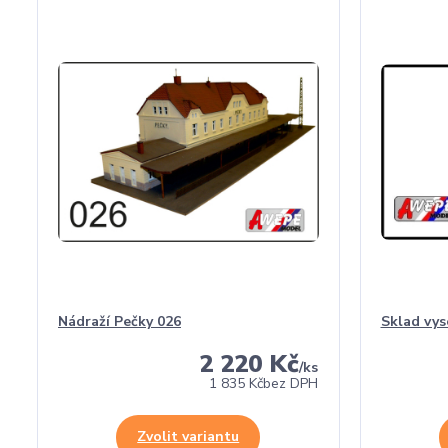
Nádraží Pečky 026
Sklad vys
2 220 Kč
/
ks
1 835 Kč
bez DPH
Zvolit variantu