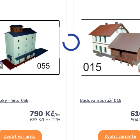
oký - Silo 055
Budova nádraží 015
790 Kč
61
/
ks
653 Kč
bez DPH
504 
Zvolit variantu
Zvolit variantu