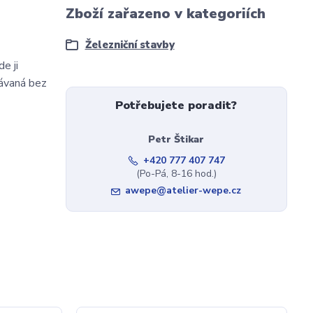
Zboží zařazeno v kategoriích
Železniční stavby
e ji
dávaná bez
Potřebujete poradit?
Petr Štikar
+420 777 407 747
(Po-Pá, 8-16 hod.)
awepe@atelier-wepe.cz