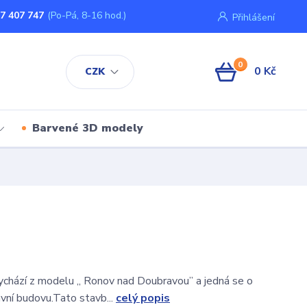
7 407 747
(Po-Pá, 8-16 hod.)
Přihlášení
0
0 Kč
CZK
Barvené 3D modely
chází z modelu ,, Ronov nad Doubravou” a jedná se o
vní budovu.Tato stavb...
celý popis