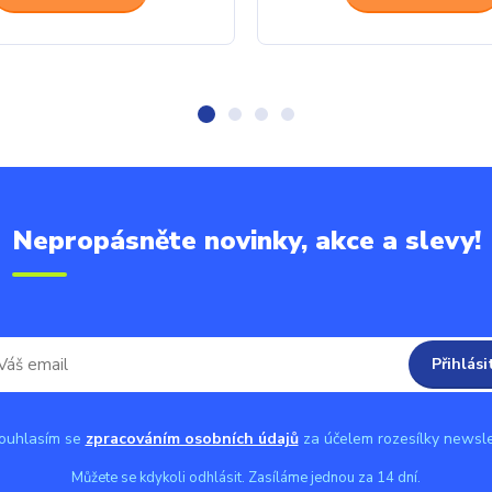
Nepropásněte novinky, akce a slevy!
Přihlási
uhlasím se
zpracováním osobních údajů
za účelem rozesílky newsle
Můžete se kdykoli odhlásit. Zasíláme jednou za 14 dní.