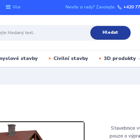
Nevíte si rady? Zavolejte.
+420 77
Více
Hledat
myslové stavby
Civilní stavby
3D produkty
Stavebnice vy
pouze o výpra