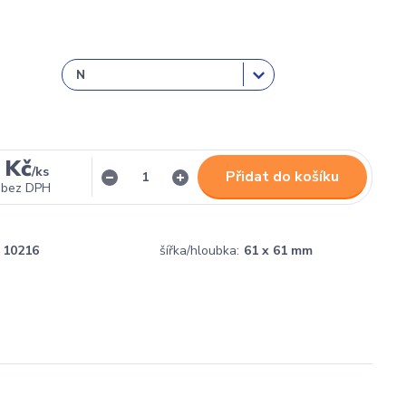
 Kč
/
ks
Přidat do košíku
bez DPH
10216
šířka/hloubka:
61 x 61 mm