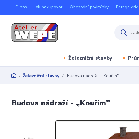
O nás
Jak nakupovat
Obchodní podmínky
Fotogalerie
Železniční stavby
Prů
Železniční stavby
Budova nádraží - ,,Kouřim"
Budova nádraží - ,,Kouřim"