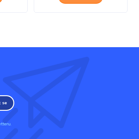
t se
tteru.