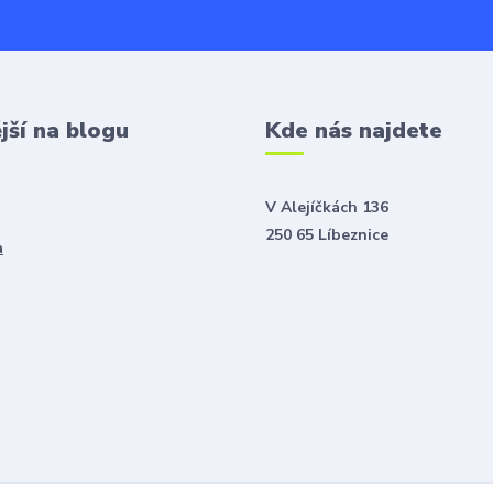
jší na blogu
Kde nás najdete
V Alejíčkách 136
250 65 Líbeznice
a