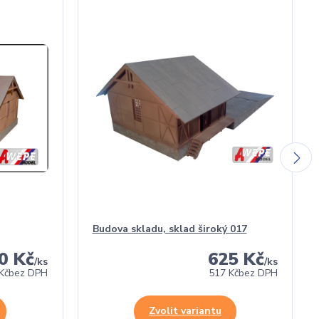
Budova skladu, sklad široký 017
0 Kč
625 Kč
/
ks
/
ks
Kč
bez DPH
517 Kč
bez DPH
Zvolit variantu