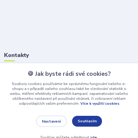
Kontakty
🍪 Jak byste rádi své cookies?
Petr Štikar
+420 777 407 747
Soubory cookies používáme ke správnému fungování našeho e-
(Po-Pá, 8-16 hod.)
shopu a v případě vašeho souhlasu také ke sledování statistik o
webu, měření efektivity reklamních kampaní, zapamatování vašeho
awepe@atelier-wepe.cz
oblíbeného nastavení při používání stránek, či zobrazení reklam
odpovídajících vašim preferencím.
Více k využití cookies
Souhlasím
Nastavení
Souhlas můžete odmítnout
zde
.