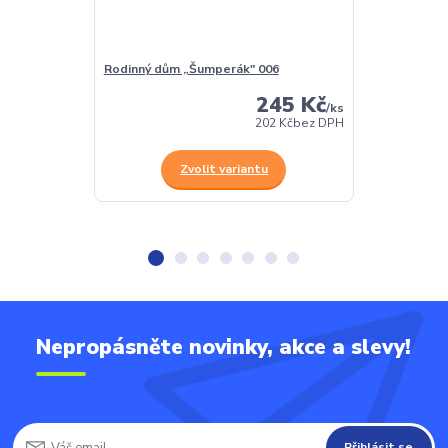
Rodinný dům „Šumperák" 006
Malý průmysl 
245 Kč
/
ks
202 Kč
bez DPH
Zvolit variantu
Z
Nepropásněte novinky, akce a slevy!
Přihlásit se