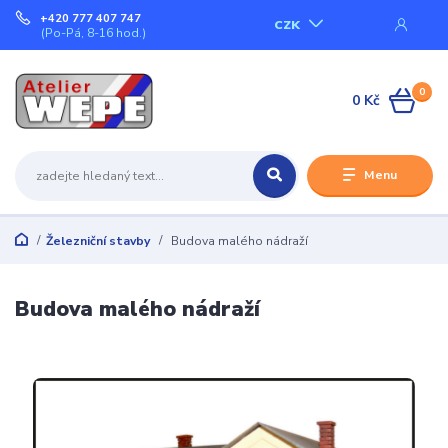
+420 777 407 747
CZK
(Po-Pá, 8-16 hod.)
0
0 Kč
Menu
Železniční stavby
Budova malého nádraží
Budova malého nádraží