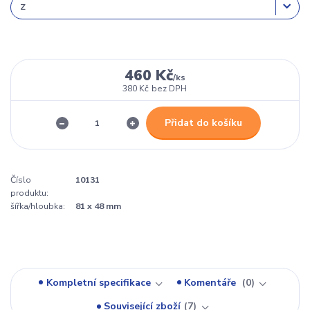
460 Kč
/
ks
380 Kč
bez DPH
Přidat do košíku
Číslo
10131
produktu:
šířka/hloubka:
81 x 48 mm
Kompletní specifikace
Komentáře
0
Související zboží
7