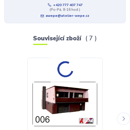
+420 777 407 747
(Po-Pá, 8-16 hod.)
awepe@atelier-wepe.cz
Související zboží
7